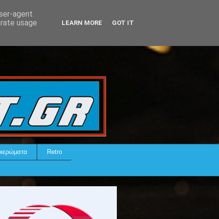
user-agent
erate usage
LEARN MORE
GOT IT
ιερώματα
Retro