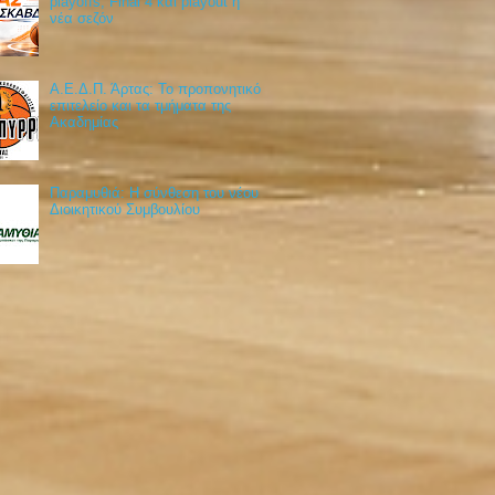
playoffs, Final 4 και playout η
νέα σεζόν
Α.Ε.Δ.Π. Άρτας: Το προπονητικό
επιτελείο και τα τμήματα της
Ακαδημίας
Παραμυθιά: Η σύνθεση του νέου
Διοικητικού Συμβουλίου