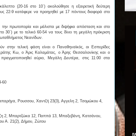
άλεπτο (20-16 στο 10΄) ακολούθησε η εξαιρετική δεύτερη
ους 22-9 κατάφερε να προηγηθεί με 17 πόντους διαφορά στο
ν την πρωτοπορία και μάλιστα με διψήφια απόσταση και στο
το 30΄) με το τελικό 60-54 να τους δίνει τη μεγάλη πρόκριση
ρωταθλήματος Νεανίδων.
ύν στην τελική φάση είναι ο Παναθηναϊκός, οι Εσπερίδες
κράτης Κω, ο Άρις Καλαμάτας, ο Άρης Θεσσαλονίκης και ο
πραγματοποιηθεί αύριο, Μεγάλη Δευτέρα, στις 11:00 στα
4-60
παρήγα, Ρουσσου, Χαντζή 23(3), Αγγελη 2, Τσομώκου 4,
ζη 2, Μπαρτζώκα 12, Παππά 13, Μπαξεβάνη, Κατσάνου,
ου Α. 21(2), Δήμου, Ζώτου