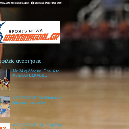
φιλείς αναρτήσεις
Με 24 ομάδες και Final 4 το
Κύπελλο ΕΣΚΑΒΔΕ
Α1 ΕΣΚΑΒΔΕ: Με Final 4 και
playout η νέα σεζόν
Α2 ΕΣΚΑΒΔΕ: Με 15 ομάδες,