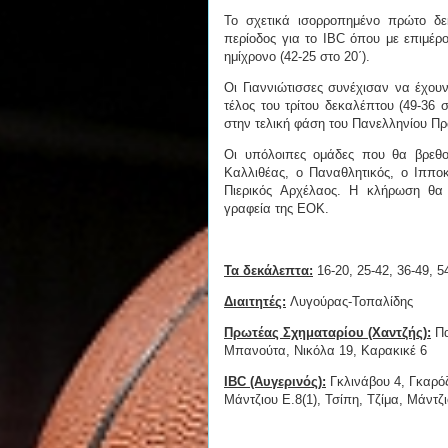
Το σχετικά ισορροπημένο πρώτο δεκ
περίοδος για το IBC όπου με επιμέρ
ημίχρονο (42-25 στο 20΄).
Οι Γιαννιώτισσες συνέχισαν να έχου
τέλος του τρίτου δεκαλέπτου (49-36 σ
στην τελική φάση του Πανελληνίου Π
Οι υπόλοιπες ομάδες που θα βρεθο
Καλλιθέας, ο Παναθλητικός, ο Ιππο
Πιερικός Αρχέλαος. Η κλήρωση θα 
γραφεία της ΕΟΚ.
Τα δεκάλεπτα:
16-20, 25-42, 36-49, 5
Διαιτητές:
Λυγούρας-Τοπαλίδης
Πρωτέας Σχηματαρίου (Χαντζής):
Πα
Μπανούτα, Νικόλα 19, Καρακικέ 6
IBC (Αυγερινός):
Γκλινάβου 4, Γκαρό
Μάντζιου Ε.8(1), Τσίπη, Τζίμα, Μάντζι