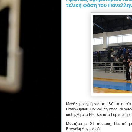
τελική φάση του Πανελλην
Μεγάλη στιγμή για το IBC το οποίο
Πανελληνίου Πρωταθλήματος Νεανίδω
διεξήχθη στο Νέο Κλειστό Γυμναστήρι
Μάντζιου με 21 πόντους, Παππά μ
Βαγγέλη Αυγερινού.