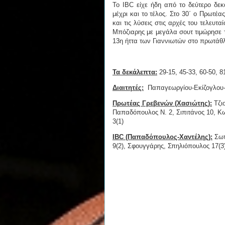
Το IBC είχε ήδη από το δεύτερο δε
μέχρι και το τέλος. Στο 30΄ ο Πρωτέ
και τις λύσεις στις αρχές του τελευτ
Μπόζιαρης με μεγάλα σουτ τιμώρησε τ
13η ήττα των Γιαννιωτών στο πρωτάθ
Τα δεκάλεπτα:
29-15, 45-33, 60-50, 8
Διαιτητές:
Παπαγεωργίου-Εκίζογλου
Πρωτέας Γρεβενών (Χασιώτης):
Τζιο
Παπαδόπουλος Ν. 2, Σιπιτάνος 10, Κω
3(1)
IBC (Παπαδόπουλος-Χαντέλης):
Σωτη
9(2), Σφουγγάρης, Σπηλιόπουλος 17(