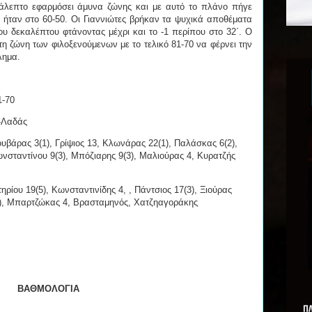
κάλεπτο εφαρμόσει άμυνα ζώνης και με αυτό το πλάνο πήγε
ας ήταν στο 60-50. Οι Γιαννιώτες βρήκαν τα ψυχικά αποθέματα
αίου δεκαλέπτου φτάνοντας μέχρι και το -1 περίπου στο 32΄. Ο
η ζώνη των φιλοξενούμενων με το τελικό 81-70 να φέρνει την
λημα.
1-70
-Λαδάς
υβάρας 3(1), Γρίψιος 13, Κλωνάρας 22(1), Παλάσκας 6(2),
νσταντίνου 9(3), Μπόζιαρης 9(3), Μαλιούρας 4, Κυρατζής
ρίου 19(5), Κωνσταντινίδης 4, , Πάντσιος 17(3), Ξιούρας
3), Μπαρτζώκας 4, Βρασταμηνός, Χατζηαγοράκης
ΒΑΘΜΟΛΟΓΙΑ