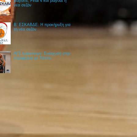
playoffs, Final 4 και playout η
νέα σεζόν
Β΄ ΕΣΚΑΒΔΕ: Η προκήρυξη για
τη νέα σεζόν
ΑΓΣ Ιωαννίνων: Ενίσχυση στην
περιφέρεια με Τάσσο