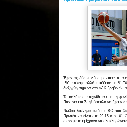
Έχοντας δύο πολύ σημαντικές απουσ
IBC πάλεψε αλλά ηττήθηκε με 81-70
διεξήχθη σήμερα στο ΔΑΚ Γρεβενών στ
Το καλύτερο παιχνίδι του με τη φαν
Πάντσιο και Σπηλιόπουλο να έχουν α
Νωθρό ξεκίνημα από το IBC που βρ
Πρωτέα να είναι στο 29-15 στο 10΄.
σκορ με το ημίχρονο να ολοκληρώνετα