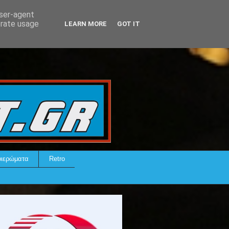
user-agent
erate usage
LEARN MORE
GOT IT
ιερώματα
Retro