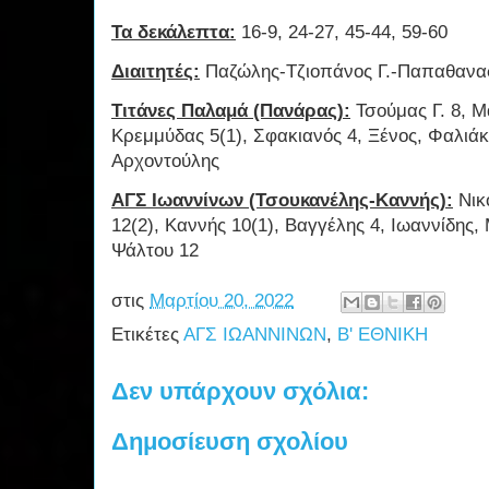
Τα δεκάλεπτα:
16-9, 24-27, 45-44, 59-60
Διαιτητές:
Παζώλης-Τζιοπάνος Γ.-Παπαθανασ
Τιτάνες Παλαμά (Πανάρας):
Τσούμας Γ. 8, Μ
Κρεμμύδας 5(1), Σφακιανός 4, Ξένος, Φαλιάκ
Αρχοντούλης
ΑΓΣ Ιωαννίνων (Τσουκανέλης-Καννής):
Νικ
12(2), Καννής 10(1), Βαγγέλης 4, Ιωαννίδης,
Ψάλτου 12
στις
Μαρτίου 20, 2022
Ετικέτες
ΑΓΣ ΙΩΑΝΝΙΝΩΝ
,
Β' ΕΘΝΙΚΗ
Δεν υπάρχουν σχόλια:
Δημοσίευση σχολίου