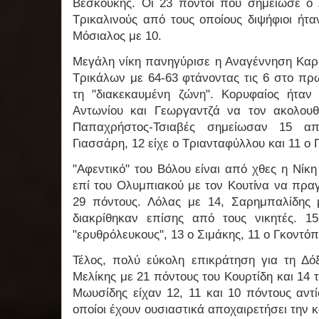
Βεσκούκης. Οι 23 πόντοι που σημείωσε ο
Τρικαλινούς από τους οποίους διψήφιοι ήτα
Μόσιαλος με 10.
Μεγάλη νίκη πανηγύρισε η Αναγέννηση Καρδ
Τρικάλων με 64-63 φτάνοντας τις 6 στο πρ
τη "διακεκαυμένη ζώνη". Κορυφαίος ήταν
Αντωνίου και Γεωργαντζά να τον ακολουθ
Παπαχρήστος-Τσιαβές σημείωσαν 15 α
Γιασσάρη, 12 είχε ο Τριανταφύλλου και 11 ο
"Αφεντικό" του Βόλου είναι από χθες η Νίκ
επί του Ολυμπιακού με τον Κουτίνα να πραγ
29 πόντους. Λόλας με 14, Σαρημπαλίδης
διακρίθηκαν επίσης από τους νικητές. 1
"ερυθρόλευκους", 13 ο Σιμάκης, 11 ο Γκοντό
Τέλος, πολύ εύκολη επικράτηση για τη Δό
Μελίκης με 21 πόντους του Κουρτίδη και 14
Μωυσίδης είχαν 12, 11 και 10 πόντους αντ
οποίοι έχουν ουσιαστικά αποχαιρετήσει την 