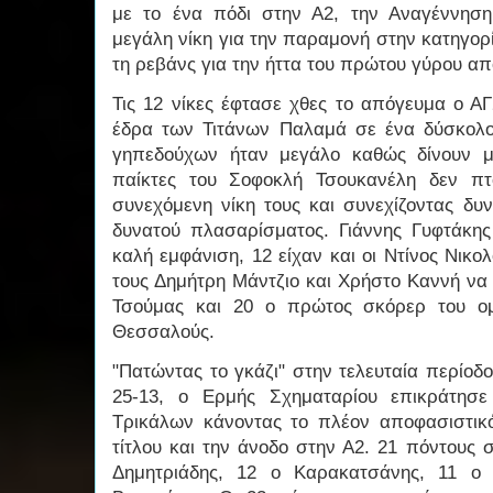
με το ένα πόδι στην Α2, την Αναγέννησ
μεγάλη νίκη για την παραμονή στην κατηγορί
τη ρεβάνς για την ήττα του πρώτου γύρου α
Τις 12 νίκες έφτασε χθες το απόγευμα ο Α
έδρα των Τιτάνων Παλαμά σε ένα δύσκολο π
γηπεδούχων ήταν μεγάλο καθώς δίνουν μ
παίκτες του Σοφοκλή Τσουκανέλη δεν πτ
συνεχόμενη νίκη τους και συνεχίζοντας δυ
δυνατού πλασαρίσματος. Γιάννης Γυφτάκη
καλή εμφάνιση, 12 είχαν και οι Ντίνος Νικ
τους Δημήτρη Μάντζιο και Χρήστο Καννή να
Τσούμας και 20 ο πρώτος σκόρερ του ομ
Θεσσαλούς.
"Πατώντας το γκάζι" στην τελευταία περίοδ
25-13, ο Ερμής Σχηματαρίου επικράτησε
Τρικάλων κάνοντας το πλέον αποφασιστικ
τίτλου και την άνοδο στην Α2. 21 πόντους
Δημητριάδης, 12 ο Καρακατσάνης, 11 ο