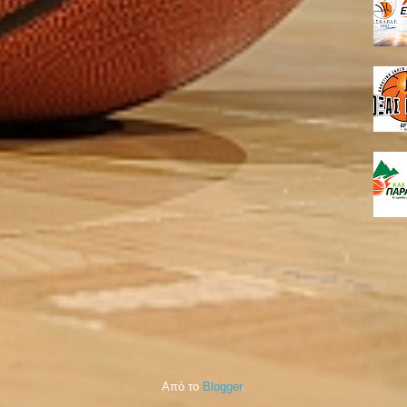
Από το
Blogger
.