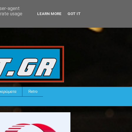
user-agent
erate usage
LEARN MORE
GOT IT
ιερώματα
Retro