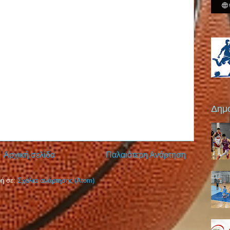
Δημο
Αρχική σελίδα
Παλαιότερη Ανάρτηση
ή σε:
Σχόλια ανάρτησης (Atom)