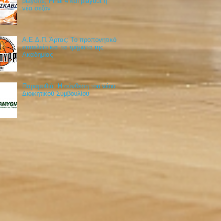
playoffs, Final 4 και playout η
νέα σεζόν
Α.Ε.Δ.Π. Άρτας: Το προπονητικό
επιτελείο και τα τμήματα της
Ακαδημίας
Παραμυθιά: Η σύνθεση του νέου
Διοικητικού Συμβουλίου