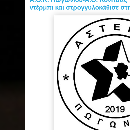
ντέρμπι και στρογγυλοκάθισε στ