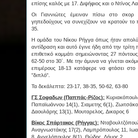
επίσης καλός με 17. Διψήφιος και ο Ντίνος 
Οι Γιαννιώτες έμειναν πίσω στο σκορ 
γηπεδούχους να συνεχίζουν να κρατούν το 
35.
Η ομάδα του Νίκου Ρήγγα όπως ήταν απολύτ
αντίδραση και αυτό έγινε ήδη από την τρίτη 
επιθετικό κομμάτι σημειώνοντας 27 πόντου
62-50 στο 30΄. Με την άμυνα να γίνεται ακόμ
επιμέρους 18-13 κατάφερε να φτάσει στο 
"διπλό".
Τα δεκάλεπτα: 23-17, 38-35, 50-62, 63-80
ΓΣ Σοφαδων (Παππάς-Ρίζος):
Κυριακόπουλος
Παπαϊωάννου 14(1), Σιαμετης 6(1), Ζωιτσάκ
Δαουλάρης 13(1), Μουταρελος, Δικαρος 6
Βίκος Σπάρτακος (Ρήγγας):
Νταβουλτζόπουλο
Αναγνωστάκης 17(2), Λαμπρόπουλος 11, Ιωακ
8, Αγγελόπουλος 8(1), Θώδης, Δήμος 2