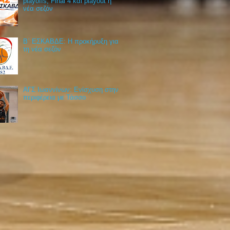
playoffs, Final 4 και playout η
νέα σεζόν
Β΄ ΕΣΚΑΒΔΕ: Η προκήρυξη για
τη νέα σεζόν
ΑΓΣ Ιωαννίνων: Ενίσχυση στην
περιφέρεια με Τάσσο