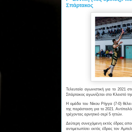
Σπάρτακος
Τελευταία αγωνιστική για το 2021 σ
Σπάρτακος αγωνίζεται στο Κλειστό τη
Η ομάδα του Νίκου Ρήγγα (7-0) θέλει
της παράσταση για το 2021. Αντίπαλός
τρέχοντας αρνητικό σερί 5 ηττών.
Δεύτερη συνεχόμενη εκτός έδρας αποσ
αντιμετωπίσει εκτός έδρας τον Αμπε