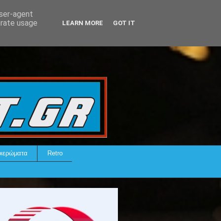
user-agent
erate usage
LEARN MORE
GOT IT
ιερώματα
Retro