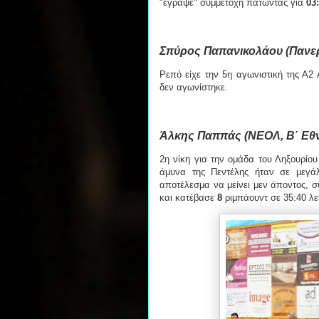
"έγραψε" συμμετοχή πατώντας για
03
Σπύρος Παπανικολάου (Πανε
Ρεπό είχε την 5η αγωνιστική της Α
δεν αγωνίστηκε.
Άλκης Παππάς (ΝΕΟΛ, Β΄ Εθν
2η νίκη για την ομάδα του Ληξουρίου
άμυνα της Πεντέλης ήταν σε μεγά
αποτέλεσμα να μείνει μεν άποντος, 
και κατέβασε
8
ριμπάουντ σε 35:40 λε