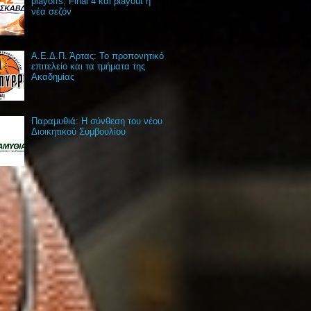
playoffs, Final 4 και playout η
νέα σεζόν
Α.Ε.Δ.Π. Άρτας: Το προπονητικό
επιτελείο και τα τμήματα της
Ακαδημίας
Παραμυθιά: Η σύνθεση του νέου
Διοικητικού Συμβουλίου