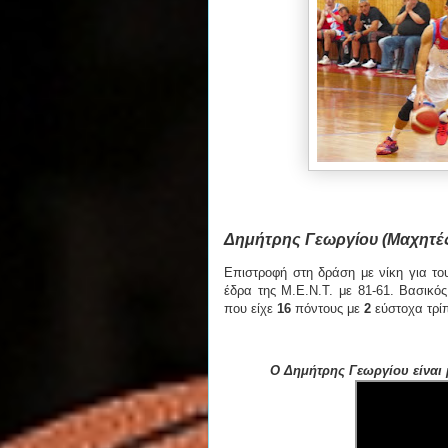
Δημήτρης Γεωργίου (Μαχητές 
Επιστροφή στη δράση με νίκη για το
έδρα της Μ.Ε.Ν.Τ. με 81-61. Βασικό
που είχε
16
πόντους με
2
εύστοχα τρί
Ο Δημήτρης Γεωργίου είναι 