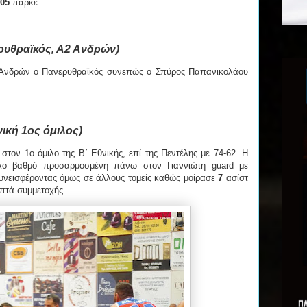
:05
παρκέ.
ρυθραϊκός, Α2 Ανδρών)
2 Ανδρών ο Πανερυθραϊκός συνεπώς ο Σπύρος Παπανικολάου
ική 1ος όμιλος)
 στον 1ο όμιλο της Β΄ Εθνικής, επί της Πεντέλης με 74-62. Η
λο βαθμό προσαρμοσμένη πάνω στον Γιαννιώτη guard με
συνεισφέροντας όμως σε άλλους τομείς καθώς μοίρασε
7
ασίστ
πτά συμμετοχής.