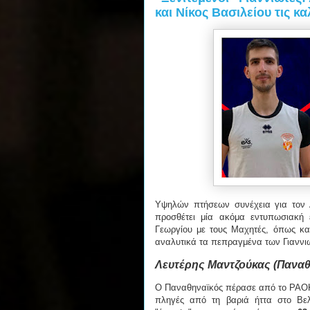
και Νίκος Βασιλείου τις κ
Υψηλών πτήσεων συνέχεια για τον 
προσθέτει μία ακόμα εντυπωσιακή ε
Γεωργίου με τους Μαχητές, όπως κα
αναλυτικά τα πεπραγμένα των Γιαννι
Λευτέρης Μαντζούκας (Παναθ
Ο Παναθηναϊκός πέρασε από το PAOK 
πληγές από τη βαριά ήττα στο Βε