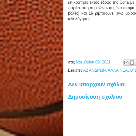
επικράτησε εκτός έδρας της Coria με
παράσταση σημειώνοντας ένα ακόμα 
βολές) και
16
ριμπάουντ, ενώ μοίρα
αξιολόγησης.
στις
Νοεμβρίου 09, 2021
Ετικέτες
Α2 ΑΝΔΡΩΝ
,
ΑΛΛΑ ΝΕΑ
,
Β'
Δεν υπάρχουν σχόλια:
Δημοσίευση σχολίου