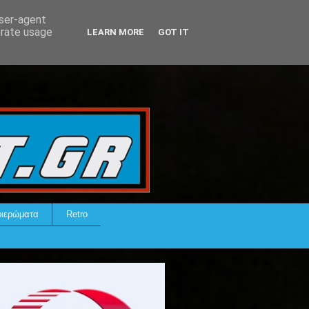
user-agent
erate usage
LEARN MORE
GOT IT
ιερώματα
Retro