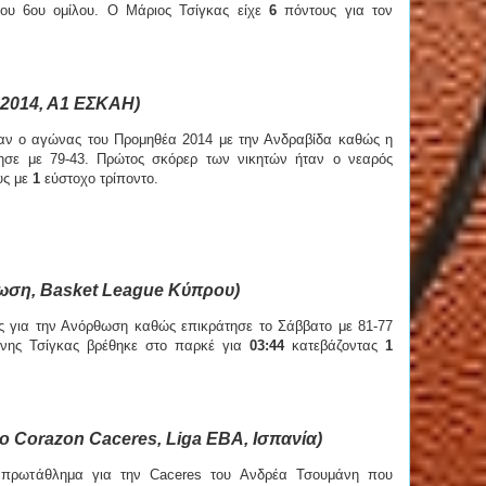
 του 6ου ομίλου. Ο Μάριος Τσίγκας είχε
6
πόντους για τον
 2014, Α1 ΕΣΚΑΗ)
ταν ο αγώνας του Προμηθέα 2014 με την Ανδραβίδα καθώς η
τησε με 79-43. Πρώτος σκόρερ των νικητών ήταν ο νεαρός
υς με
1
εύστοχο τρίποντο.
ωση, Basket League Κύπρου)
ος για την Ανόρθωση καθώς επικράτησε το Σάββατο με 81-77
νης Τσίγκας βρέθηκε στο παρκέ για
03:44
κατεβάζοντας
1
 Corazon Caceres, Liga EBA, Ισπανία)
ο πρωτάθλημα για την Caceres του Ανδρέα Τσουμάνη που