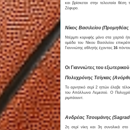
και βρίσκεται στην τελευταία θέση
Ζέφυρο.
Νίκος Βασιλείου (Προμηθέας
Ντέρμπι κορυφής μόνο στα χαρτιά ή
ομάδα του Νίκου Βασιλείου επικρά
Γιαννιώτης αθλητής έχοντας
16
πόντο
Οι Γιαννιώτες του εξωτερικού
Πολυχρόνης Τσίγκας (Ανόρθ
Το αρνητικό σερί 2 ηττών έλαβε τέλ
του Απόλλωνα Λεμεσού. Ο Πολυχρό
ριμπάουντ.
Ανδρέας Τσουμάνης (Sagrado
2η σερί νίκη και 3η συνολικά στ