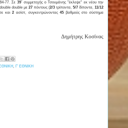
 84-77. Σε
39΄
συμμετοχής ο Τσουμάνης "έκλεψε" εκ νέου την
double double με
27
πόντους (
2/3
τρίποντα,
5/7
δίποντα,
11/12
σε και
2
ασίστ, συγκεντρώνοντας
45
βαθμούς στο σύστημα
Δημήτρης Κοσίνας
 ΕΘΝΙΚΗ
,
Γ' ΕΘΝΙΚΗ