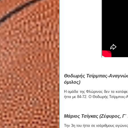
Θοδωρής Τσίρμπας-Αναγνώστ
όμιλος)
Η ομάδα της Φλώρινας δεν τα κατάφε
ήττα με 84-72. Ο Θοδωρής Τσίρμπας
Μάριος Τσίγκας (Ζέφυρος, Γ΄ 
Την 3η του ήττα σε ισάριθμους αγών