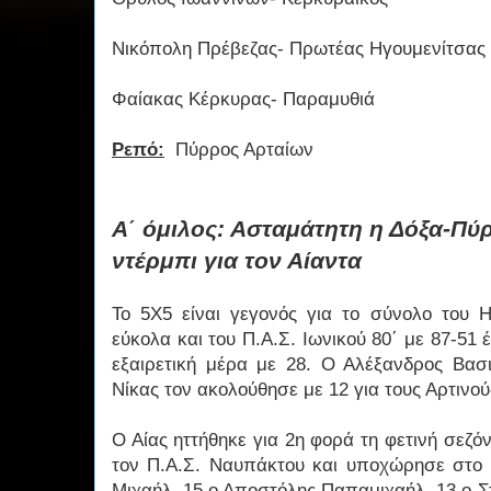
Νικόπολη Πρέβεζας- Πρωτέας Ηγουμενίτσας
Φαίακας Κέρκυρας- Παραμυθιά
Ρεπό:
Πύρρος Αρταίων
Α΄ όμιλος: Ασταμάτητη η Δόξα-Πύρ
ντέρμπι για τον Αίαντα
Το 5Χ5 είναι γεγονός για το σύνολο του 
εύκολα και του Π.Α.Σ. Ιωνικού 80΄ με 87-5
εξαιρετική μέρα με 28. Ο Αλέξανδρος Βασι
Νίκας τον ακολούθησε με 12 για τους Αρτινού
Ο Αίας ηττήθηκε για 2η φορά τη φετινή σεζ
τον Π.Α.Σ. Ναυπάκτου και υποχώρησε στο 3
Μιχαήλ, 15 ο Αποστόλης Παπαμιχαήλ, 13 ο Στ