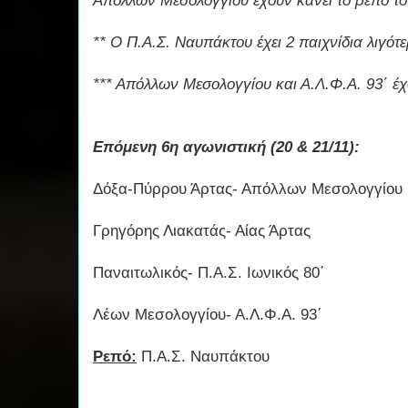
Απόλλων Μεσολογγίου έχουν κάνει το ρεπό τ
** Ο Π.Α.Σ. Ναυπάκτου έχει 2 παιχνίδια λιγότ
*** Απόλλων Μεσολογγίου και Α.Λ.Φ.Α. 93΄ έχο
Επόμενη 6η αγωνιστική (20 & 21/11):
Δόξα-Πύρρου Άρτας- Απόλλων Μεσολογγίου
Γρηγόρης Λιακατάς- Αίας Άρτας
Παναιτωλικός- Π.Α.Σ. Ιωνικός 80΄
Λέων Μεσολογγίου- Α.Λ.Φ.Α. 93΄
Ρεπό:
Π.Α.Σ. Ναυπάκτου