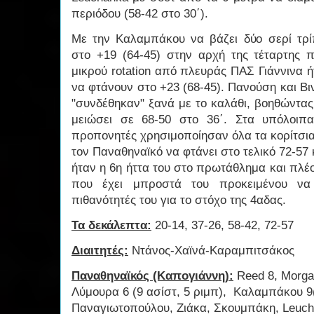
περιόδου (58-42 στο 30΄).
Με την Καλαμπάκου να βάζει δύο σερί τρ
στο +19 (64-45) στην αρχή της τέταρτης
μικρού rotation από πλευράς ΠΑΣ Γιάννινα 
να φτάνουν στο +23 (68-45). Πανούση και Β
"συνδέθηκαν" ξανά με το καλάθι, βοηθώντας
μειώσει σε 68-50 στο 36΄. Στα υπόλοιπ
προπονητές χρησιμοποίησαν όλα τα κορίτσια
τον Παναθηναϊκό να φτάνει στο τελικό 72-57 κ
ήταν η 6η ήττα του στο πρωτάθλημα και πλέο
που έχει μπροστά του προκειμένου να 
πιθανότητές του για το στόχο της 4αδας.
Τα δεκάλεπτα:
20-14, 37-26, 58-42, 72-57
Διαιτητές:
Ντάνος-Χαϊνά-Καραμπιτσάκος
Παναθηναϊκός (Καπογιάννη):
Reed 8, Morgan
Λύμουρα 6 (9 ασίστ, 5 ριμπ), Καλαμπάκου 9(
Παναγιωτοπούλου, Ζιάκα, Σκουμπάκη, Leucha