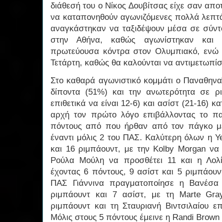
διάθεσή του ο Νίκος Δουβίτσας είχε σαν απ
να καταπονηθούν αγωνιζόμενες πολλά λεπτά.
αναγκάστηκαν να ταξιδέψουν μέσα σε σύντο
στην Αθήνα, καθώς αγωνίστηκαν και 
πρωτεύουσα κόντρα στον Ολυμπιακό, ενώ το
Τετάρτη, καθώς θα καλούνται να αντιμετωπ
Στο καθαρά αγωνιστικό κομμάτι ο Παναθηνα
δίποντα (51%) και την ανωτερότητα σε ρ
επιθετικά να είναι 12-6) και ασίστ (21-16) 
αρχή τον πρώτο λόγο επιβάλλοντας το παι
πόντους από που ήρθαν από τον πάγκο με
έναντι μόλις 2 του ΠΑΣ. Καλύτερη όλων η Y
και 16 ριμπάουντ, με την Kolby Morgan να
Ρούλα Μούλη να προσθέτει 11 και η Λολί
έχοντας 6 πόντους, 9 ασίστ και 5 ριμπάουν
ΠΑΣ Γιάννινα πραγματοποίησε η Βανέσα
ριμπάουντ και 7 ασίστ, με τη Marte Gra
ριμπάουντ και τη Σταυριανή Βιντσιλαίου ε
Μόλις στους 5 πόντους έμεινε η Randi Brown