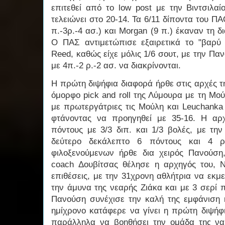
επιτεθεί από το low post με την Βιντσιλα
τελειώνει στο 20-14. Τα 6/11 δίποντα του ΠΑ
π.-3ρ.-4 ασ.) και Morgan (9 π.) έκαναν τη
Ο ΠΑΣ αντιμετώπισε εξαιρετικά το "βαρύ
Reed, καθώς είχε μόλις 1/6 σουτ, με την Παν
με 4π.-2 ρ.-2 ασ. να διακρίνονται.
Η πρώτη διψήφια διαφορά ήρθε στις αρχές τ
όμορφο pick and roll της Λύμουρα με τη Μο
με πρωτεργάτριες τις Μούλη και Leuchanka 
φτάνοντας να προηγηθεί με 35-16. Η αρ
πόντους με 3/3 διπ. και 1/3 βολές, με τη
δεύτερο δεκάλεπτο 6 πόντους και 4 
φιλοξενούμενων ήρθε δια χειρός Πανούση
coach Δουβίτσας θέλησε η αρχηγός του, Ν
επιθέσεις, με την 31χρονη αθλήτρια να εκμε
την άμυνα της νεαρής Ζιάκα και με 3 σερί 
Πανούση συνέχισε την καλή της εμφάνιση κ
ημίχρονο κατάφερε να γίνει η πρώτη διψήφ
παράλληλα να βοηθήσει την ομάδα της να