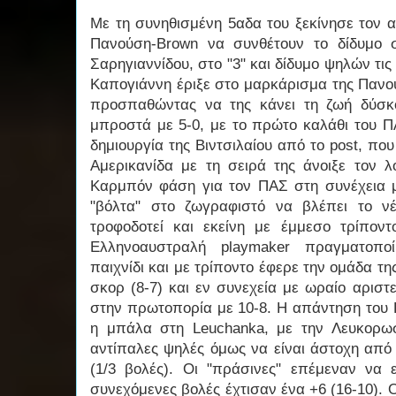
Με τη συνηθισμένη 5αδα του ξεκίνησε τον α
Πανούση-Brown να συνθέτουν το δίδυμο σ
Σαρηγιαννίδου, στο "3" και δίδυμο ψηλών τις
Καπογιάννη έριξε στο μαρκάρισμα της Πανο
προσπαθώντας να της κάνει τη ζωή δύσκ
μπροστά με 5-0, με το πρώτο καλάθι του Π
δημιουργία της Βιντσιλαίου από το post, που
Αμερικανίδα με τη σειρά της άνοιξε τον λ
Καρμπόν φάση για τον ΠΑΣ στη συνέχεια 
"βόλτα" στο ζωγραφιστό να βλέπει το ν
τροφοδοτεί και εκείνη με έμμεσο τρίπον
Ελληνοαυστραλή playmaker πραγματοποί
παιχνίδι και με τρίποντο έφερε την ομάδα 
σκορ (8-7) και εν συνεχεία με ωραίο αριστ
στην πρωτοπορία με 10-8. Η απάντηση του 
η μπάλα στη Leuchanka, με την Λευκορωσί
αντίπαλες ψηλές όμως να είναι άστοχη από
(1/3 βολές). Οι "πράσινες" επέμεναν να ε
συνεχόμενες βολές έχτισαν ένα +6 (16-10).