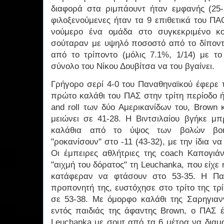
διαφορά στα ριμπάουντ ήταν εμφανής (25-1
φιλοξενούμενες ήταν τα 9 επιθετικά του ΠΑ
νούμερο ένα ομάδα στο συγκεκριμένο κομ
σούταραν με υψηλό ποσοστό από το δίποντο
από το τρίποντο (μόλις 7.1%, 1/14) με τ
σύνολο του Νίκου Δουβίτσα να του βγαίνει.
Γρήγορο σερί 4-0 του Παναθηναϊκού έφερε τ
πρώτο καλάθι του ΠΑΣ στην τρίτη περίοδο 
and roll των δύο Αμερικανίδων του, Brown 
μειώνει σε 41-28. Η Βιντσιλαίου βγήκε μ
καλάθια από το ύψος των βολών βοήθ
"ροκανίσουν" στο -11 (43-32), με την ίδια να
Οι έμπειρες αθλήτριες της coach Καπογιά
"αιχμή του δόρατος" τη Leuchanka, που είχε ή
κατάφεραν να φτάσουν στο 53-35. Η Παν
προπονητή της, ευστόχησε στο τρίτο της τρ
σε 53-38. Με όμορφο καλάθι της Σαρηγιαν
εντός παιδιάς της άφαντης Brown, ο ΠΑΣ έ
Leuchanka με σουτ από τα 6 μέτρα να διαμ