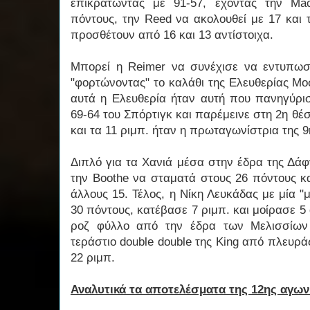
επικρατώντας με 91-57, έχοντας την M
πόντους, την Reed να ακολουθεί με 17 και 
προσθέτουν από 16 και 13 αντίστοιχα.
Μπορεί η Reimer να συνέχισε να εντυπωσ
"φορτώνοντας" το καλάθι της Ελευθερίας Μ
αυτά η Ελευθερία ήταν αυτή που πανηγύρισ
69-64 του Σπόρτιγκ και παρέμεινε στη 2η θέ
και τα 11 ριμπ. ήταν η πρωταγωνίστρια της 9
Διπλό για τα Χανιά μέσα στην έδρα της Δάφ
την Boothe να σταματά στους 26 πόντους κ
άλλους 15. Τέλος, η Νίκη Λευκάδας με μία 
30 πόντους, κατέβασε 7 ριμπ. και μοίρασε 5 
ροζ φύλλο από την έδρα των Μελισσίων 
τεράστιο double double της King από πλευρά
22 ριμπ.
Αναλυτικά τα αποτελέσματα της 12ης αγων