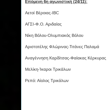
Επόμενη 6η αγωνιστική (24/11):
Αετοί Βέροιας-IBC
ΑΓΣΙ-Φ.Ο. Αριδαίας
Νίκη Βόλου-Ολυμπιακός Βόλου
Αριστοτέλης Φλώρινας-Τιτάνες Παλαμά
Αναγέννηση Καρδίτσας-Φαίακας Κέρκυρας
Μελίκη-Ίκαροι Τρικάλων
Ρεπό: Αίολος Τρικάλων