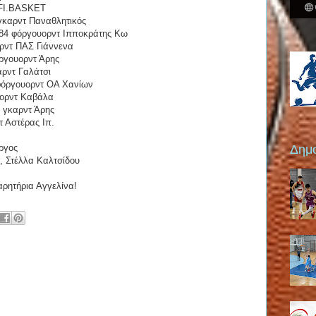
ρ FI.BASKET
 γκαρντ Παναθλητικός
1.84 φόργουορντ Ιπποκράτης Κω
αρντ ΠΑΣ Γιάννενα
όργουορντ Άρης
αρντ Γαλάτσι
 φόργουορντ ΟΑ Χανίων
ουορντ Καβάλα
5 γκαρντ Άρης
τ Αστέρας Ιπ.
Δημο
ργος
υ, Στέλλα Καλτσίδου
αρητήρια Αγγελίνα!