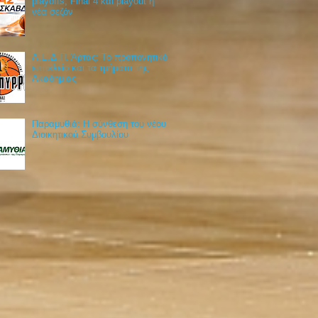
playoffs, Final 4 και playout η
νέα σεζόν
Α.Ε.Δ.Π. Άρτας: Το προπονητικό
επιτελείο και τα τμήματα της
Ακαδημίας
Παραμυθιά: Η σύνθεση του νέου
Διοικητικού Συμβουλίου