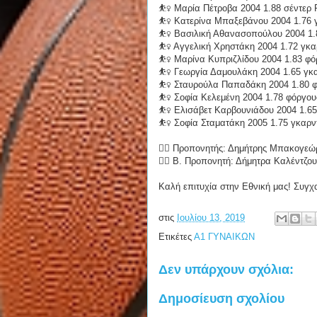
⛹️‍♀️ Μαρία Πέτροβα 2004 1.88 σέντε
⛹️‍♀️ Κατερίνα Μπαξεβάνου 2004 1.76
⛹️‍♀️ Βασιλική Αθανασοπούλου 2004 
⛹️‍♀️ Αγγελική Χρηστάκη 2004 1.72 γκ
⛹️‍♀️ Μαρίνα Κυπριζλίδου 2004 1.83 φ
⛹️‍♀️ Γεωργία Δαμουλάκη 2004 1.65 γκ
⛹️‍♀️ Σταυρούλα Παπαδάκη 2004 1.80
⛹️‍♀️ Σοφία Κελεμένη 2004 1.78 φόργ
⛹️‍♀️ Ελισάβετ Καρβουνιάδου 2004 1.6
⛹️‍♀️ Σοφία Σταματάκη 2005 1.75 γκαρν
🙅‍♂️ Προπονητής: Δημήτρης Μπακογεώ
🙅‍♀️ Β. Προπονητή: Δήμητρα Καλέντζο
Καλή επιτυχία στην Εθνική μας! Συγχ
στις
Ιουλίου 13, 2019
Ετικέτες
Α1 ΓΥΝΑΙΚΩΝ
Δεν υπάρχουν σχόλια:
Δημοσίευση σχολίου