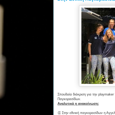
Σπουδαία διάκριση για την playmake
Παγκορασίδων.
Αναλυτικά η ανακοίνωση:
👏 Στην εθνική παγκορασίδων η Αγγε