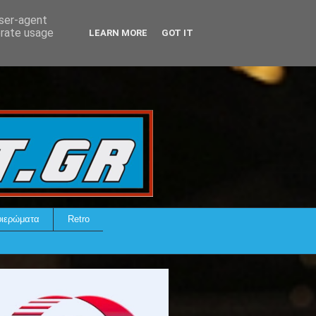
user-agent
erate usage
LEARN MORE
GOT IT
ιερώματα
Retro