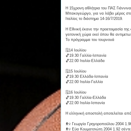
Η 15χρονη αθλήτρια του ΠΑΣ Γιάννιν
Μπακογεώργο, για να λάβει μέρος στο
Ιταλίας το διάστημα 14-16/7/2019.
Η Εθνική έκανε την προετοιμασία της 
γειτονική χώρα εκεί όπου θα αντιμετωπ
Το πρόγραμμα του τουρνουά
🗓14 Ιουλίου
🏀19.30 Γαλλία-Ισπανία
🏀22.00 Ιταλία-Ελλάδα
🗓15 Ιουλίου
🏀19.30 Ελλάδα-Ισπανία
🏀22.00 Ιταλία-Γαλλία
🗓16 Ιουλίου
🏀19.30 Γαλλία-Ελλάδα
🏀22.00 Ιταλία-Ισπανία
Η ελληνική αποστολή αποτελείται από
⛹️‍♀️ Γεωργία Γρηγοροπούλου 2004 1.9
⛹️‍♀️ Εύα Κουματσιώτη 2004 1.92 σέν