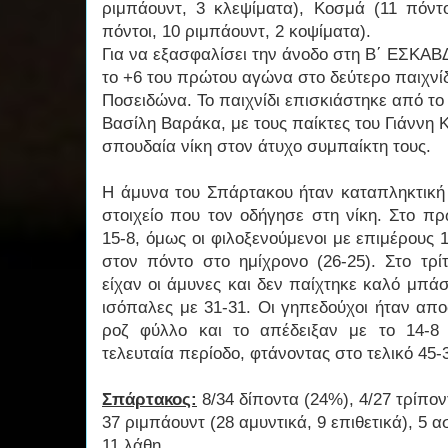
ριμπάουντ, 3 κλεψίματα), Κοσμά (11 πόντο
πόντοι, 10 ριμπάουντ, 2 κοψίματα).
Για να εξασφαλίσει την άνοδο στη Β΄ ΕΣΚΑΒ
το +6 του πρώτου αγώνα στο δεύτερο παιχνίδ
Ποσειδώνα. Το παιχνίδι επισκιάστηκε από τ
Βασίλη Βαράκα, με τους παίκτες του Γιάννη 
σπουδαία νίκη στον άτυχο συμπαίκτη τους.
Η άμυνα του Σπάρτακου ήταν καταπληκτική σ
στοιχείο που τον οδήγησε στη νίκη. Στο π
15-8, όμως οι φιλοξενούμενοι με επιμέρους
στον πόντο στο ημίχρονο (26-25). Στο τρ
είχαν οι άμυνες και δεν παίχτηκε καλό μπάσκ
ισόπαλες με 31-31. Οι γηπεδούχοι ήταν απ
ροζ φύλλο και το απέδειξαν με το 14-8
τελευταία περίοδο, φτάνοντας στο τελικό 45-
Σπάρτακος:
8/34 δίποντα (24%), 4/27 τρίπον
37 ριμπάουντ (28 αμυντικά, 9 επιθετικά), 5 α
11 λάθη