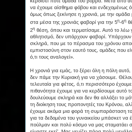
κερδίσει ποτέ ομάδα του βορρά. Μετά από αυ
να έχουμε αίσθημα φόβου και ενδεχομένως ό
όμως όπως ξεκίνησε η χρονιά, με την ομάδα
η
η
στα μέσα της χρονιάς φαβορί για την 5
-6
θέ
η
2
θέση, όπου και τερματίσαμε. Αυτό το λέω 
αθλητισμό, δεν υπάρχουν φαβορί. Υπάρχουν
σκληρά, που με το πέρασμα του χρόνου απο
εμπιστοσύνη στον εαυτό τους, ομάδες που εί
ό,τι τους αναλογεί».
Η χρονιά για εμάς, το ξέρει όλη η πόλη αυτό
δεν πάμε την Κυριακή για να χάσουμε. Θέλου
τελευταία για φέτος, ό,τι περισσότερο έχουμ
πιθανότητα έχουμε για να κερδίσουμε αυτό τ
δουλεύουμε σκληρά και δεν θα αλλάξει το μό
τη διοίκηση τους προπονητές του Κρόνου, α
έχουμε ακόμα μια φορά τη συμπαράσταση το
για τα δεδομένα του γυναικείου μπάσκετ να 
πούλμαν και πολύ κόσμο να μας σταματάει στ
είμαστε εκεί’. Μας γεμίζει πάρα πολύ μεγάλ