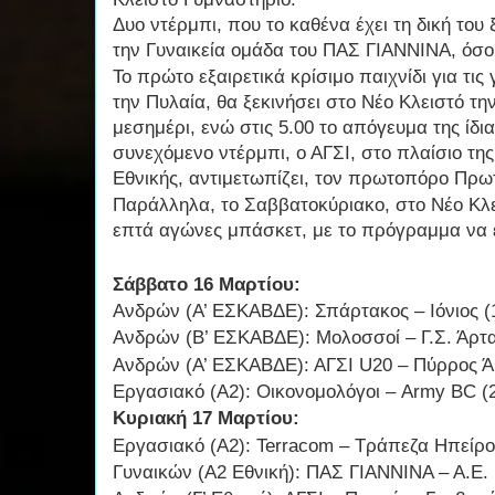
Δυο ντέρμπι, που το καθένα έχει τη δική του
την Γυναικεία ομάδα του ΠΑΣ ΓΙΑΝΝΙΝΑ, όσο κ
Το πρώτο εξαιρετικά κρίσιμο παιχνίδι για τις
την Πυλαία, θα ξεκινήσει στο Νέο Κλειστό την
μεσημέρι, ενώ στις 5.00 το απόγευμα της ίδι
συνεχόμενο ντέρμπι, ο ΑΓΣΙ, στο πλαίσιο της
Εθνικής, αντιμετωπίζει, τον πρωτοπόρο Πρω
Παράλληλα, το Σαββατοκύριακο, στο Νέο Κλε
επτά αγώνες μπάσκετ, με το πρόγραμμα να έ
Σάββατο 16 Μαρτίου:
Ανδρών (Α’ ΕΣΚΑΒΔΕ): Σπάρτακος – Ιόνιος (
Ανδρών (Β’ ΕΣΚΑΒΔΕ): Μολοσσοί – Γ.Σ. Άρτ
Ανδρών (Α’ ΕΣΚΑΒΔΕ): ΑΓΣΙ
U
20 – Πύρρος Ά
Εργασιακό (Α2): Οικονομολόγοι –
Army
BC
(
Κυριακή 17 Μαρτίου:
Εργασιακό (Α2):
Terracom
– Τράπεζα Ηπείρου
Γυναικών (Α2 Εθνική): ΠΑΣ ΓΙΑΝΝΙΝΑ – Α.Ε. 