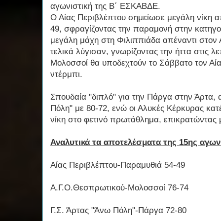
αγωνιστική της Β΄ ΕΣΚΑΒΔΕ.
Ο Αίας Περιβλέπτου σημείωσε μεγάλη νίκη α
49, σφραγίζοντας την παραμονή στην κατηγ
μεγάλη μάχη στη Φιλιππιάδα απέναντι στον
τελικά λύγισαν, γνωρίζοντας την ήττα στις λε
Μολοσσοί θα υποδεχτούν το Σάββατο τον Αία
ντέρμπι.
Σπουδαία "διπλό" για την Πάργα στην Άρτα, 
Πόλη" με 80-72, ενώ οι Αλυκές Κέρκυρας κατ
νίκη στο φετινό πρωτάθλημα, επικρατώντας 
Αναλυτικά τα αποτελέσματα της 15ης αγων
Αίας Περιβλέπτου-Παραμυθιά 54-49
Α.Γ.Ο.Θεσπρωτικού-Μολοσσοί 76-74
Γ.Σ. Άρτας "Άνω Πόλη"-Πάργα 72-80