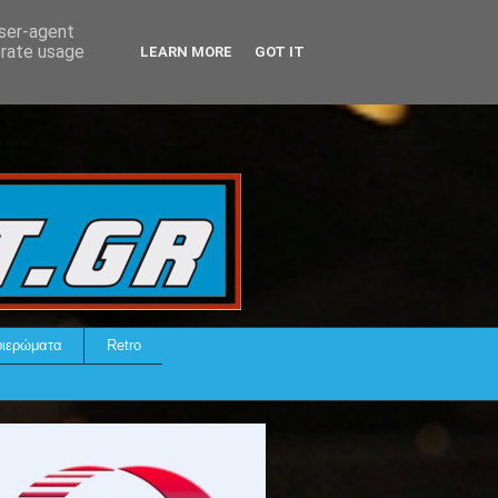
user-agent
erate usage
LEARN MORE
GOT IT
ιερώματα
Retro