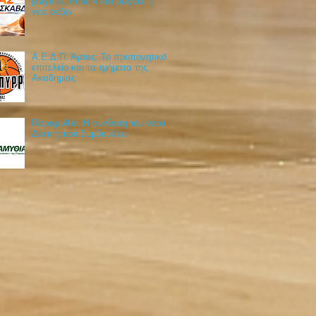
playoffs, Final 4 και playout η
νέα σεζόν
Α.Ε.Δ.Π. Άρτας: Το προπονητικό
επιτελείο και τα τμήματα της
Ακαδημίας
Παραμυθιά: Η σύνθεση του νέου
Διοικητικού Συμβουλίου