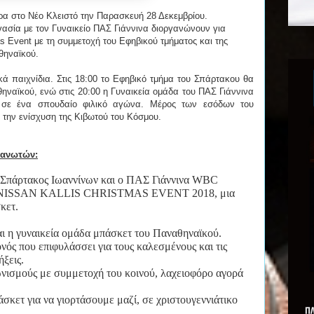
α στο Νέο Κλειστό την Παρασκευή 28 Δεκεμβρίου.
ασία με τον Γυναικείο ΠΑΣ Γιάννινα διοργανώνουν για
s Event με τη συμμετοχή του Εφηβικού τμήματος και της
θηναϊκού.
ά παιχνίδια. Στις 18:00 το Εφηβικό τμήμα του Σπάρτακου θα
θηναϊκού, ενώ στις 20:00 η Γυναικεία ομάδα του ΠΑΣ Γιάννινα
ό σε ένα σπουδαίο φιλικό αγώνα. Μέρος των εσόδων του
 την ενίσχυση της Κιβωτού του Κόσμου.
γανωτών:
 Σπάρτακος Ιωαννίνων και ο ΠΑΣ Γιάννινα WBC
το NISSAN KALLIS CHRISTMAS EVENT 2018, μια
κετ.
αι η γυναικεία ομάδα μπάσκετ του Παναθηναϊκού.
νός που επιφυλάσσει για τους καλεσμένους και τις
ξεις.
νισμούς με συμμετοχή του κοινού, λαχειοφόρο αγορά
σκετ για να γιορτάσουμε μαζί, σε χριστουγεννιάτικο