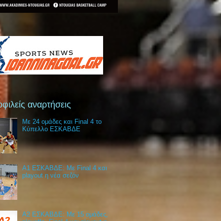
φιλείς αναρτήσεις
Με 24 ομάδες και Final 4 το
Κύπελλο ΕΣΚΑΒΔΕ
Α1 ΕΣΚΑΒΔΕ: Με Final 4 και
playout η νέα σεζόν
Α2 ΕΣΚΑΒΔΕ: Με 15 ομάδες,