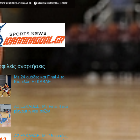
φιλείς αναρτήσεις
Με 24 ομάδες και Final 4 το
Κύπελλο ΕΣΚΑΒΔΕ
Α1 ΕΣΚΑΒΔΕ: Με Final 4 και
playout η νέα σεζόν
Α2 ΕΣΚΑΒΔΕ: Με 15 ομάδες,