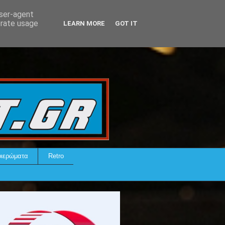
user-agent
erate usage
LEARN MORE
GOT IT
ιερώματα
Retro